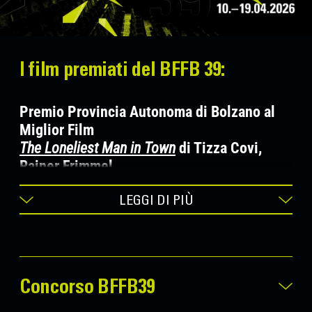
I film premiati del BFFB 39:
Premio Provincia Autonoma di Bolzano al
Miglior Film
The Loneliest Man in Town
di Tizza Covi,
Rainer Frimmel
AUT 2026, 86 min. – Anteprima italiana
LEGGI DI PIÙ
Premio Speciale della Giuria Fondazione
Cassa di Risparmio di Bolzano
Sehnsucht in Sangerhausen
(Phantoms of
July)
di Julian Radlmaier
Concorso BFFB39
DEU 2025, 90 min. – Anteprima italiana