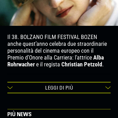
Il 38. BOLZANO FILM FESTIVAL BOZEN
anche quest’anno celebra due straordinarie
personalità del cinema europeo con il
Premio d’Onore alla Carriera: l'attrice
Alba
Rohrwacher
e il regista
Christian Petzold
.
“Se il cinema fa parte della vostra vita, e
magari anche della vostra vita professionale,
LEGGI DI PIÙ
accade che coloro che il cinema lo fanno, che
danno vita ai personaggi, che i film li
progettano e li realizzano, vi accompagnino
PIÙ NEWS
lungo i decenni. Che li conosciate