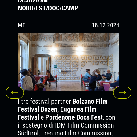
ISCRIZIONE
NORD/EST/DOC/CAMP
BFFB 39 Early Bird Festival Pass: 40 €, fino
al 25/03/2026 (poi 50 €)
BFFB 39 Early Bird Students Festival Pass:
ME
18.12.2024
15 €, fino al 25/03/2026 (solo alla cassa, poi
20 €)
I tre festival partner
Bolzano Film
Festival Bozen
,
Euganea Film
Festival
e
Pordenone Docs Fest
, con
il sostegno di IDM Film Commission
Südtirol, Trentino Film Commission,