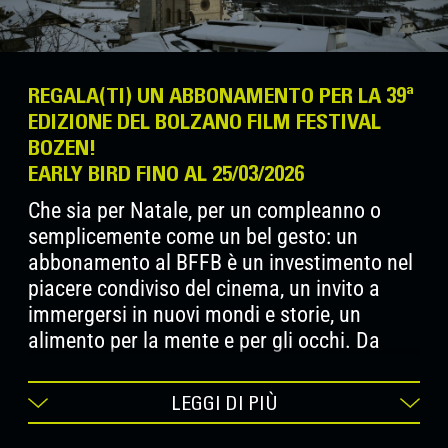
REGALA(TI) UN ABBONAMENTO PER LA 39ª
EDIZIONE DEL BOLZANO FILM FESTIVAL
BOZEN!
EARLY BIRD FINO AL 25/03/2026
Che sia per Natale, per un compleanno o
semplicemente come un bel gesto: un
abbonamento al BFFB è un investimento nel
piacere condiviso del cinema, un invito a
immergersi in nuovi mondi e storie, un
alimento per la mente e per gli occhi. Da
subito e fino al 25 marzo 2026 gli Early Birds
possono approfittare dei prezzi speciali.
LEGGI DI PIÙ
L’abbonamento è valido per tutte le
proiezioni durante il festival, che si svolgerà