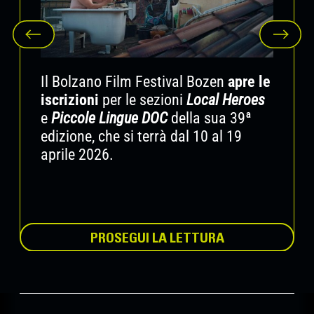
2026
Unisciti a noi e vivi il 39. Bolzano Film
Festival Bozen da protagonista!
Il Bolzano Film Festival Bozen
apre le
iscrizioni
per le sezioni
Local Heroes
Info:
volunteers@filmfestival.bz.it
e
Piccole Lingue DOC
della sua 39ª
edizione, che si terrà dal 10 al 19
aprile 2026.
PROSEGUI LA LETTURA