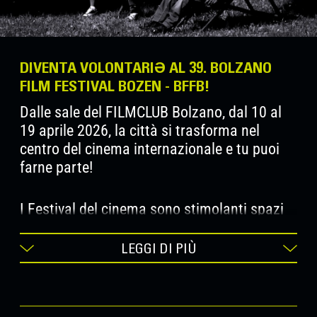
DIVENTA VOLONTARIƏ AL 39. BOLZANO
FILM FESTIVAL BOZEN - BFFB!
Dalle sale del FILMCLUB Bolzano, dal 10 al
19 aprile 2026, la città si trasforma nel
centro del cinema internazionale e tu puoi
farne parte!
I Festival del cinema sono stimolanti spazi
d’incontro, che offrono un’esperienza unica
d’apprendimento e arricchimento.
LEGGI DI PIÙ
Hai voglia di vivere da vicino eventi,
proiezioni e Q&As, avere l’opportunità di
conoscere autrici e autori, e interagire con il