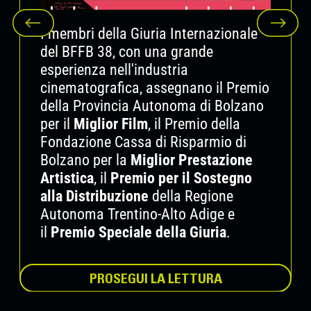
milioni di persone, una struttura economica
vivace e una scena culturale
I membri della Giuria Internazionale
straordinariamente produttiva, che ha
del BFFB 38, con una grande
conquistato una visibilità internazionale di
esperienza nell'industria
primo piano.
cinematografica, assegnano il Premio
“
Dare spazio al cinema catalano significa
della Provincia Autonoma di Bolzano
confrontarsi con
una delle regioni
per il
Miglior Film
, il Premio della
cinematografiche più attive d'Europa
, tanto sul
Fondazione Cassa di Risparmio di
piano delle
dinamiche produttive
quanto su
Bolzano per la
Miglior Prestazione
quello delle
strategie di coproduzione
Artistica
, il
Premio per il Sostegno
internazionale
. Un focus particolare della
alla Distribuzione
della Regione
sezione è dedicato al
cinema documentario
Autonoma Trentino-Alto Adige e
ibrido
, che negli ultimi anni ha conosciuto una
il
Premio Speciale della Giuria
.
crescita significativa, favorita anche dal lavoro
formativo di numerose
istituzioni e scuole di
cinema catalane
. Molte delle opere
PROSEGUI LA LETTURA
selezionate si muovono consapevolmente tra
documentario, finzione e pratica sperimentale,