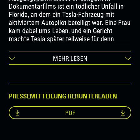
Dokumentarfilms ist ein tödlicher Unfall in
Florida, an dem ein Tesla-Fahrzeug mit
aktiviertem Autopilot beteiligt war. Eine Frau
kam dabei ums Leben, und ein Gericht
machte Tesla später teilweise für denn
Vorfall verantwortlich. Von diesem
konkreten Ereignis ausgehend entfaltet
MEHR LESEN
Andreas Pichler eine umfangreiche
Recherche, die auf geleaktem Whistleblower-
Material, internen Dokumenten sowie auf
Recherchen internationaler Medien basiert.
PRESSEMITTEILUNG HERUNTERLADEN
ELON MUSK UNVEILED – The Tesla
PDF
Experiment
rekonstruiert den Kontext, in dem
Elon Musk seit 2014 der Welt das
Versprechen eines selbstfahrenden Autos
präsentiert und damit Begeisterung und