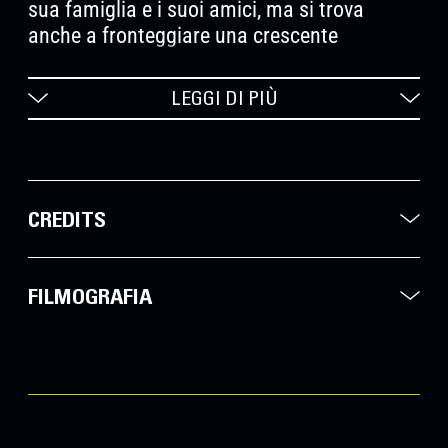
sua famiglia e i suoi amici, ma si trova
anche a fronteggiare una crescente
corruzione. Ora deve scegliere tra denaro
facile e lealtà, tra individualismo e risveglio
LEGGI DI PIÙ
politico.
CREDITS
FILMOGRAFIA