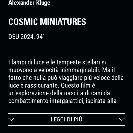
Alexander Kluge
COSMIC MINIATURES
DEU 2024, 94'
I lampi di luce e le tempeste stellari si
muovono a velocità inimmaginabili. Ma il
fatto che nulla può viaggiare più veloce della
luce è rassicurante. Questo film è
un'esplorazione della nascita di cani da
combattimento intergalattici, ispirata alla
coraggiosa cagnolina cosmonauta Laika. Il
finale, che ci regala un inaspettato
LEGGI DI PIÙ
capolavoro, è un omaggio all'amico di Kluge,
Edgar Reitz.