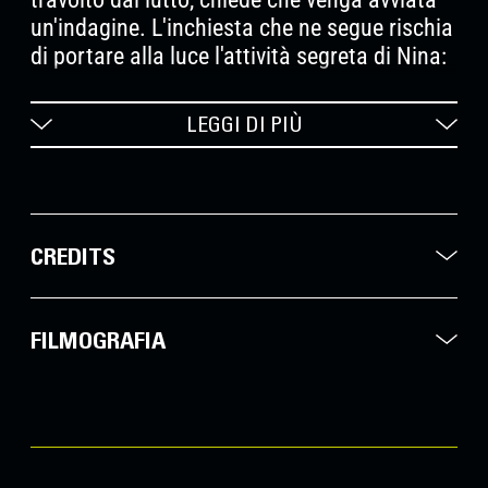
un'indagine. L'inchiesta che ne segue rischia
di portare alla luce l'attività segreta di Nina:
viaggia attraverso paesaggi mozzafiato per
raggiungere le case di ragazze e donne
LEGGI DI PIÙ
incinte, dove pratica aborti clandestini.
CREDITS
FILMOGRAFIA