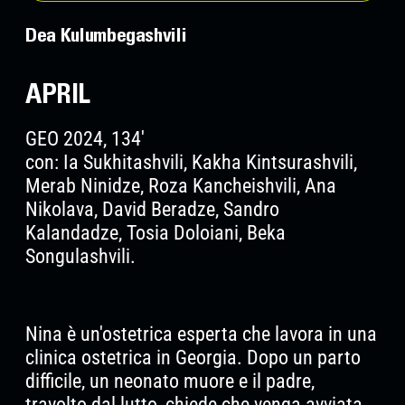
Dea Kulumbegashvili
APRIL
GEO 2024, 134'
con: Ia Sukhitashvili, Kakha Kintsurashvili,
Merab Ninidze, Roza Kancheishvili, Ana
Nikolava, David Beradze, Sandro
Kalandadze, Tosia Doloiani, Beka
Songulashvili.
Nina è un'ostetrica esperta che lavora in una
clinica ostetrica in Georgia. Dopo un parto
difficile, un neonato muore e il padre,
travolto dal lutto, chiede che venga avviata