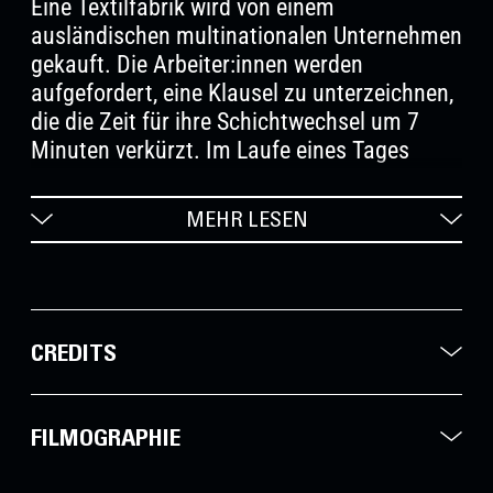
Eine Textilfabrik wird von einem
ausländischen multinationalen Unternehmen
gekauft. Die Arbeiter:innen werden
aufgefordert, eine Klausel zu unterzeichnen,
die die Zeit für ihre Schichtwechsel um 7
Minuten verkürzt. Im Laufe eines Tages
kommen in Diskussionen persönliche
Konflikte, Ungerechtigkeiten am Arbeitsplatz
MEHR LESEN
und Spannungen unter Kollegen zum
Vorschein, die schließlich zu einer
schwierigen, hart erkämpften gemeinsamen
Entscheidung führen.
CREDITS
FILMOGRAPHIE